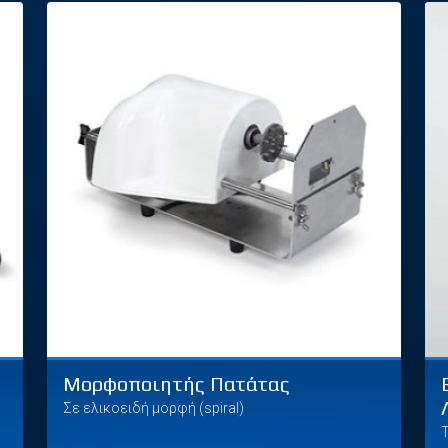
Μορφοποιητής Πατάτας
Σε ελικοειδή μορφή (spiral)
T