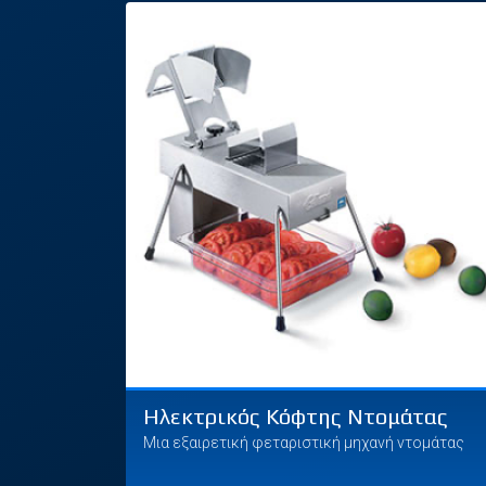
Ηλεκτρικός Κόφτης Ντομάτας
Μια εξαιρετική φεταριστική μηχανή ντομάτας