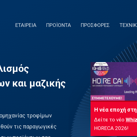
ΕΤΑΙΡΕΙΑ
ΠΡΟΪΟΝΤΑ
ΠΡΟΣΦΟΡΕΣ
ΤΕΧΝΙ
λισμός
ν και μαζικής
Η νέα εποχή στη
βιομηχανίας τροφίμων
Δείτε το νέο
Whiz
θούν τις παραγωγικές
HORECA 2026!